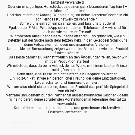
Tanzfest verwandelt!
Oder ein einzigartiges Holzstück, das deinen ganz besonderen Tag feiert –
es könnte fast läuten!
Und das ist erst der Anfang! Wir sind hier, um deine Herzenswünsche in ein
schillerndes Kunstwerk zu verwandeln.
Schreib uns einfach ein paar Zeilen, und lass uns plaudern!
Egal, ob per E-Mail, WhatsApp oder mit einem Telefonanruf – wir sind für
dich da wie ein treuer Freund!
Wir möchten alles über deine Wünsche erfahren – so gründlich, wie ein
Detektiv auf der Suche nach dem letzten Keks in der Keksdose! Schick uns
deine Fotos, skurrilen Ideen und inspirierten Visionen!
Und als kleine Überraschung zeigen wir dir eine Vorschau, wie dein Produkt
funkeln könnte!
Das Beste daran? Du kannst fröhlich an den Änderungen feilen, bevor wir
mit der Produktion starten!
Wir möchten, dass du beim Anblick deines Werks mit einem breiten Grinsen
rufst: „Das bin ich!“
Denk dran, eine Tasse ist nicht einfach ein Cappuccino-Becher!
Ein Holz-Unikat ist wie ein persönlicher Freund, der deine Einzigartigkeit,
Leidenschaften und Erinnerungen feiert.
Warum also nicht sicherstellen, dass dein Produkt das perfekte Spiegelbild
von dir ist?
Vertraue uns, deinem bunten Partner für außergewöhnliche Geschenkideen!
Wir sind bereit, deine sprudelnden Vorstellungen in lebendige Realität zu
verwandeln.
Kontaktiere uns noch heute und lass uns gemeinsam ein kreatives
Feuerwerk entfachen! 🎉
LOREM IPSUM