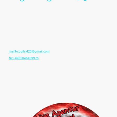
Betreiber:
🖤Bully Herr der Hölle🖤
Michael Schmidt
c /o Agency Oldschool
Haselberg 38
94164 Sonnen
mailto:bullyxl20@gmail.com
tel:+4985846469976