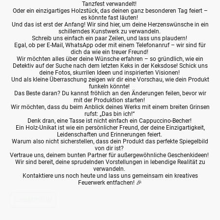
Tanzfest verwandelt!
Oder ein einzigartiges Holzstück, das deinen ganz besonderen Tag feiert –
es könnte fast läuten!
Und das ist erst der Anfang! Wir sind hier, um deine Herzenswünsche in ein
schillerndes Kunstwerk zu verwandeln.
Schreib uns einfach ein paar Zeilen, und lass uns plaudern!
Egal, ob per E-Mail, WhatsApp oder mit einem Telefonanruf – wir sind für
dich da wie ein treuer Freund!
Wir möchten alles über deine Wünsche erfahren – so gründlich, wie ein
Detektiv auf der Suche nach dem letzten Keks in der Keksdose! Schick uns
deine Fotos, skurrilen Ideen und inspirierten Visionen!
Und als kleine Überraschung zeigen wir dir eine Vorschau, wie dein Produkt
funkeln könnte!
Das Beste daran? Du kannst fröhlich an den Änderungen feilen, bevor wir
mit der Produktion starten!
Wir möchten, dass du beim Anblick deines Werks mit einem breiten Grinsen
rufst: „Das bin ich!“
Denk dran, eine Tasse ist nicht einfach ein Cappuccino-Becher!
Ein Holz-Unikat ist wie ein persönlicher Freund, der deine Einzigartigkeit,
Leidenschaften und Erinnerungen feiert.
Warum also nicht sicherstellen, dass dein Produkt das perfekte Spiegelbild
von dir ist?
Vertraue uns, deinem bunten Partner für außergewöhnliche Geschenkideen!
Wir sind bereit, deine sprudelnden Vorstellungen in lebendige Realität zu
verwandeln.
Kontaktiere uns noch heute und lass uns gemeinsam ein kreatives
Feuerwerk entfachen! 🎉
LOREM IPSUM