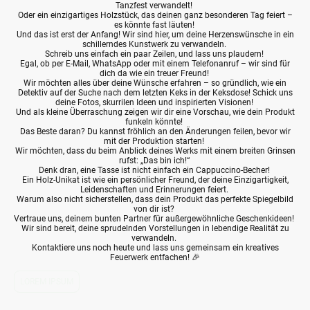
Tanzfest verwandelt!
Oder ein einzigartiges Holzstück, das deinen ganz besonderen Tag feiert –
es könnte fast läuten!
Und das ist erst der Anfang! Wir sind hier, um deine Herzenswünsche in ein
schillerndes Kunstwerk zu verwandeln.
Schreib uns einfach ein paar Zeilen, und lass uns plaudern!
Egal, ob per E-Mail, WhatsApp oder mit einem Telefonanruf – wir sind für
dich da wie ein treuer Freund!
Wir möchten alles über deine Wünsche erfahren – so gründlich, wie ein
Detektiv auf der Suche nach dem letzten Keks in der Keksdose! Schick uns
deine Fotos, skurrilen Ideen und inspirierten Visionen!
Und als kleine Überraschung zeigen wir dir eine Vorschau, wie dein Produkt
funkeln könnte!
Das Beste daran? Du kannst fröhlich an den Änderungen feilen, bevor wir
mit der Produktion starten!
Wir möchten, dass du beim Anblick deines Werks mit einem breiten Grinsen
rufst: „Das bin ich!“
Denk dran, eine Tasse ist nicht einfach ein Cappuccino-Becher!
Ein Holz-Unikat ist wie ein persönlicher Freund, der deine Einzigartigkeit,
Leidenschaften und Erinnerungen feiert.
Warum also nicht sicherstellen, dass dein Produkt das perfekte Spiegelbild
von dir ist?
Vertraue uns, deinem bunten Partner für außergewöhnliche Geschenkideen!
Wir sind bereit, deine sprudelnden Vorstellungen in lebendige Realität zu
verwandeln.
Kontaktiere uns noch heute und lass uns gemeinsam ein kreatives
Feuerwerk entfachen! 🎉
LOREM IPSUM