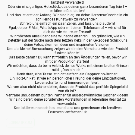
Tanzfest verwandelt!
Oder ein einzigartiges Holzstück, das deinen ganz besonderen Tag feiert –
es könnte fast läuten!
Und das ist erst der Anfang! Wir sind hier, um deine Herzenswünsche in ein
schillerndes Kunstwerk zu verwandeln.
Schreib uns einfach ein paar Zeilen, und lass uns plaudern!
Egal, ob per E-Mail, WhatsApp oder mit einem Telefonanruf – wir sind für
dich da wie ein treuer Freund!
Wir möchten alles über deine Wünsche erfahren – so gründlich, wie ein
Detektiv auf der Suche nach dem letzten Keks in der Keksdose! Schick uns
deine Fotos, skurrilen Ideen und inspirierten Visionen!
Und als kleine Überraschung zeigen wir dir eine Vorschau, wie dein Produkt
funkeln könnte!
Das Beste daran? Du kannst fröhlich an den Änderungen feilen, bevor wir
mit der Produktion starten!
Wir möchten, dass du beim Anblick deines Werks mit einem breiten Grinsen
rufst: „Das bin ich!“
Denk dran, eine Tasse ist nicht einfach ein Cappuccino-Becher!
Ein Holz-Unikat ist wie ein persönlicher Freund, der deine Einzigartigkeit,
Leidenschaften und Erinnerungen feiert.
Warum also nicht sicherstellen, dass dein Produkt das perfekte Spiegelbild
von dir ist?
Vertraue uns, deinem bunten Partner für außergewöhnliche Geschenkideen!
Wir sind bereit, deine sprudelnden Vorstellungen in lebendige Realität zu
verwandeln.
Kontaktiere uns noch heute und lass uns gemeinsam ein kreatives
Feuerwerk entfachen! 🎉
LOREM IPSUM