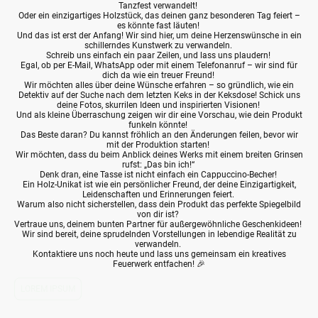
Tanzfest verwandelt!
Oder ein einzigartiges Holzstück, das deinen ganz besonderen Tag feiert –
es könnte fast läuten!
Und das ist erst der Anfang! Wir sind hier, um deine Herzenswünsche in ein
schillerndes Kunstwerk zu verwandeln.
Schreib uns einfach ein paar Zeilen, und lass uns plaudern!
Egal, ob per E-Mail, WhatsApp oder mit einem Telefonanruf – wir sind für
dich da wie ein treuer Freund!
Wir möchten alles über deine Wünsche erfahren – so gründlich, wie ein
Detektiv auf der Suche nach dem letzten Keks in der Keksdose! Schick uns
deine Fotos, skurrilen Ideen und inspirierten Visionen!
Und als kleine Überraschung zeigen wir dir eine Vorschau, wie dein Produkt
funkeln könnte!
Das Beste daran? Du kannst fröhlich an den Änderungen feilen, bevor wir
mit der Produktion starten!
Wir möchten, dass du beim Anblick deines Werks mit einem breiten Grinsen
rufst: „Das bin ich!“
Denk dran, eine Tasse ist nicht einfach ein Cappuccino-Becher!
Ein Holz-Unikat ist wie ein persönlicher Freund, der deine Einzigartigkeit,
Leidenschaften und Erinnerungen feiert.
Warum also nicht sicherstellen, dass dein Produkt das perfekte Spiegelbild
von dir ist?
Vertraue uns, deinem bunten Partner für außergewöhnliche Geschenkideen!
Wir sind bereit, deine sprudelnden Vorstellungen in lebendige Realität zu
verwandeln.
Kontaktiere uns noch heute und lass uns gemeinsam ein kreatives
Feuerwerk entfachen! 🎉
LOREM IPSUM