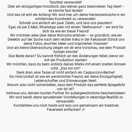
Tanzfest verwandelt!
Oder ein einzigartiges Holzstück, das deinen ganz besonderen Tag feiert –
es könnte fast läuten!
Und das ist erst der Anfang! Wir sind hier, um deine Herzenswünsche in ein
schillerndes Kunstwerk zu verwandeln.
Schreib uns einfach ein paar Zeilen, und lass uns plaudern!
Egal, ob per E-Mail, WhatsApp oder mit einem Telefonanruf – wir sind für
dich da wie ein treuer Freund!
Wir möchten alles über deine Wünsche erfahren – so gründlich, wie ein
Detektiv auf der Suche nach dem letzten Keks in der Keksdose! Schick uns
deine Fotos, skurrilen Ideen und inspirierten Visionen!
Und als kleine Überraschung zeigen wir dir eine Vorschau, wie dein Produkt
funkeln könnte!
Das Beste daran? Du kannst fröhlich an den Änderungen feilen, bevor wir
mit der Produktion starten!
Wir möchten, dass du beim Anblick deines Werks mit einem breiten Grinsen
rufst: „Das bin ich!“
Denk dran, eine Tasse ist nicht einfach ein Cappuccino-Becher!
Ein Holz-Unikat ist wie ein persönlicher Freund, der deine Einzigartigkeit,
Leidenschaften und Erinnerungen feiert.
Warum also nicht sicherstellen, dass dein Produkt das perfekte Spiegelbild
von dir ist?
Vertraue uns, deinem bunten Partner für außergewöhnliche Geschenkideen!
Wir sind bereit, deine sprudelnden Vorstellungen in lebendige Realität zu
verwandeln.
Kontaktiere uns noch heute und lass uns gemeinsam ein kreatives
Feuerwerk entfachen! 🎉
LOREM IPSUM