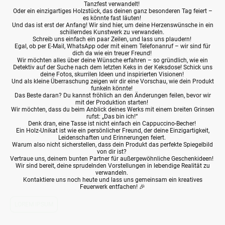
Tanzfest verwandelt!
Oder ein einzigartiges Holzstück, das deinen ganz besonderen Tag feiert –
es könnte fast läuten!
Und das ist erst der Anfang! Wir sind hier, um deine Herzenswünsche in ein
schillerndes Kunstwerk zu verwandeln.
Schreib uns einfach ein paar Zeilen, und lass uns plaudern!
Egal, ob per E-Mail, WhatsApp oder mit einem Telefonanruf – wir sind für
dich da wie ein treuer Freund!
Wir möchten alles über deine Wünsche erfahren – so gründlich, wie ein
Detektiv auf der Suche nach dem letzten Keks in der Keksdose! Schick uns
deine Fotos, skurrilen Ideen und inspirierten Visionen!
Und als kleine Überraschung zeigen wir dir eine Vorschau, wie dein Produkt
funkeln könnte!
Das Beste daran? Du kannst fröhlich an den Änderungen feilen, bevor wir
mit der Produktion starten!
Wir möchten, dass du beim Anblick deines Werks mit einem breiten Grinsen
rufst: „Das bin ich!“
Denk dran, eine Tasse ist nicht einfach ein Cappuccino-Becher!
Ein Holz-Unikat ist wie ein persönlicher Freund, der deine Einzigartigkeit,
Leidenschaften und Erinnerungen feiert.
Warum also nicht sicherstellen, dass dein Produkt das perfekte Spiegelbild
von dir ist?
Vertraue uns, deinem bunten Partner für außergewöhnliche Geschenkideen!
Wir sind bereit, deine sprudelnden Vorstellungen in lebendige Realität zu
verwandeln.
Kontaktiere uns noch heute und lass uns gemeinsam ein kreatives
Feuerwerk entfachen! 🎉
LOREM IPSUM