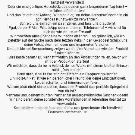
Tanzfest verwandelt!
Oder ein einzigartiges Holzstück, das deinen ganz besonderen Tag feiert –
es könnte fast läuten!
Und das ist erst der Anfang! Wir sind hier, um deine Herzenswünsche in ein
schillerndes Kunstwerk zu verwandeln.
Schreib uns einfach ein paar Zeilen, und lass uns plaudern!
Egal, ob per E-Mail, WhatsApp oder mit einem Telefonanruf – wir sind für
dich da wie ein treuer Freund!
Wir möchten alles über deine Wünsche erfahren – so gründlich, wie ein
Detektiv auf der Suche nach dem letzten Keks in der Keksdose! Schick uns
deine Fotos, skurrilen Ideen und inspirierten Visionen!
Und als kleine Überraschung zeigen wir dir eine Vorschau, wie dein Produkt
funkeln könnte!
Das Beste daran? Du kannst fröhlich an den Änderungen feilen, bevor wir
mit der Produktion starten!
Wir möchten, dass du beim Anblick deines Werks mit einem breiten Grinsen
rufst: „Das bin ich!“
Denk dran, eine Tasse ist nicht einfach ein Cappuccino-Becher!
Ein Holz-Unikat ist wie ein persönlicher Freund, der deine Einzigartigkeit,
Leidenschaften und Erinnerungen feiert.
Warum also nicht sicherstellen, dass dein Produkt das perfekte Spiegelbild
von dir ist?
Vertraue uns, deinem bunten Partner für außergewöhnliche Geschenkideen!
Wir sind bereit, deine sprudelnden Vorstellungen in lebendige Realität zu
verwandeln.
Kontaktiere uns noch heute und lass uns gemeinsam ein kreatives
Feuerwerk entfachen! 🎉
LOREM IPSUM