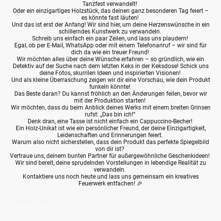
Tanzfest verwandelt!
Oder ein einzigartiges Holzstück, das deinen ganz besonderen Tag feiert –
es könnte fast läuten!
Und das ist erst der Anfang! Wir sind hier, um deine Herzenswünsche in ein
schillerndes Kunstwerk zu verwandeln.
Schreib uns einfach ein paar Zeilen, und lass uns plaudern!
Egal, ob per E-Mail, WhatsApp oder mit einem Telefonanruf – wir sind für
dich da wie ein treuer Freund!
Wir möchten alles über deine Wünsche erfahren – so gründlich, wie ein
Detektiv auf der Suche nach dem letzten Keks in der Keksdose! Schick uns
deine Fotos, skurrilen Ideen und inspirierten Visionen!
Und als kleine Überraschung zeigen wir dir eine Vorschau, wie dein Produkt
funkeln könnte!
Das Beste daran? Du kannst fröhlich an den Änderungen feilen, bevor wir
mit der Produktion starten!
Wir möchten, dass du beim Anblick deines Werks mit einem breiten Grinsen
rufst: „Das bin ich!“
Denk dran, eine Tasse ist nicht einfach ein Cappuccino-Becher!
Ein Holz-Unikat ist wie ein persönlicher Freund, der deine Einzigartigkeit,
Leidenschaften und Erinnerungen feiert.
Warum also nicht sicherstellen, dass dein Produkt das perfekte Spiegelbild
von dir ist?
Vertraue uns, deinem bunten Partner für außergewöhnliche Geschenkideen!
Wir sind bereit, deine sprudelnden Vorstellungen in lebendige Realität zu
verwandeln.
Kontaktiere uns noch heute und lass uns gemeinsam ein kreatives
Feuerwerk entfachen! 🎉
LOREM IPSUM