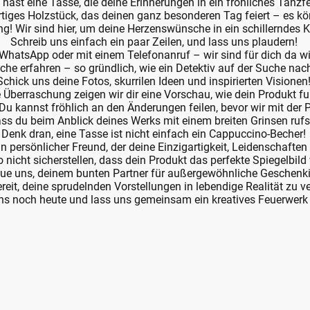
du hast eine Tasse, die deine Erinnerungen in ein fröhliches Tanz
rtiges Holzstück, das deinen ganz besonderen Tag feiert – es kö
ang! Wir sind hier, um deine Herzenswünsche in ein schillerndes
Schreib uns einfach ein paar Zeilen, und lass uns plaudern!
, WhatsApp oder mit einem Telefonanruf – wir sind für dich da wi
he erfahren – so gründlich, wie ein Detektiv auf der Suche nac
Schick uns deine Fotos, skurrilen Ideen und inspirierten Visionen
e Überraschung zeigen wir dir eine Vorschau, wie dein Produkt f
u kannst fröhlich an den Änderungen feilen, bevor wir mit der 
ss du beim Anblick deines Werks mit einem breiten Grinsen rufst
Denk dran, eine Tasse ist nicht einfach ein Cappuccino-Becher!
ein persönlicher Freund, der deine Einzigartigkeit, Leidenschaften
nicht sicherstellen, dass dein Produkt das perfekte Spiegelbild 
aue uns, deinem bunten Partner für außergewöhnliche Geschenk
ereit, deine sprudelnden Vorstellungen in lebendige Realität zu 
ns noch heute und lass uns gemeinsam ein kreatives Feuerwerk