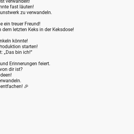
fest verwandelt!
nnte fast läuten!
 Kunstwerk zu verwandeln.
e ein treuer Freund!
h dem letzten Keks in der Keksdose!
!
unkeln könnte!
Produktion starten!
: „Das bin ich!“
 und Erinnerungen feiert.
von dir ist?
ideen!
verwandeln.
 entfachen! 🎉