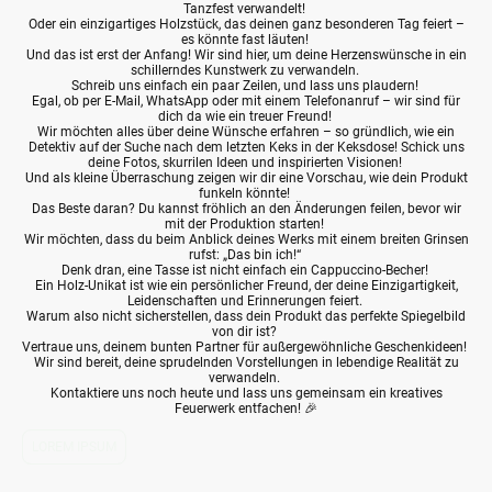
Tanzfest verwandelt!
Oder ein einzigartiges Holzstück, das deinen ganz besonderen Tag feiert –
es könnte fast läuten!
Und das ist erst der Anfang! Wir sind hier, um deine Herzenswünsche in ein
schillerndes Kunstwerk zu verwandeln.
Schreib uns einfach ein paar Zeilen, und lass uns plaudern!
Egal, ob per E-Mail, WhatsApp oder mit einem Telefonanruf – wir sind für
dich da wie ein treuer Freund!
Wir möchten alles über deine Wünsche erfahren – so gründlich, wie ein
Detektiv auf der Suche nach dem letzten Keks in der Keksdose! Schick uns
deine Fotos, skurrilen Ideen und inspirierten Visionen!
Und als kleine Überraschung zeigen wir dir eine Vorschau, wie dein Produkt
funkeln könnte!
Das Beste daran? Du kannst fröhlich an den Änderungen feilen, bevor wir
mit der Produktion starten!
Wir möchten, dass du beim Anblick deines Werks mit einem breiten Grinsen
rufst: „Das bin ich!“
Denk dran, eine Tasse ist nicht einfach ein Cappuccino-Becher!
Ein Holz-Unikat ist wie ein persönlicher Freund, der deine Einzigartigkeit,
Leidenschaften und Erinnerungen feiert.
Warum also nicht sicherstellen, dass dein Produkt das perfekte Spiegelbild
von dir ist?
Vertraue uns, deinem bunten Partner für außergewöhnliche Geschenkideen!
Wir sind bereit, deine sprudelnden Vorstellungen in lebendige Realität zu
verwandeln.
Kontaktiere uns noch heute und lass uns gemeinsam ein kreatives
Feuerwerk entfachen! 🎉
LOREM IPSUM