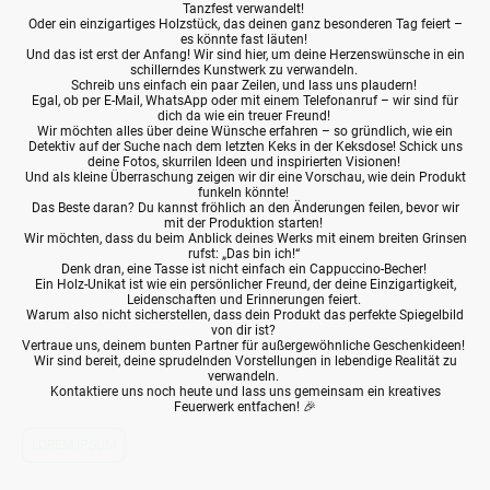
Tanzfest verwandelt!
Oder ein einzigartiges Holzstück, das deinen ganz besonderen Tag feiert –
es könnte fast läuten!
Und das ist erst der Anfang! Wir sind hier, um deine Herzenswünsche in ein
schillerndes Kunstwerk zu verwandeln.
Schreib uns einfach ein paar Zeilen, und lass uns plaudern!
Egal, ob per E-Mail, WhatsApp oder mit einem Telefonanruf – wir sind für
dich da wie ein treuer Freund!
Wir möchten alles über deine Wünsche erfahren – so gründlich, wie ein
Detektiv auf der Suche nach dem letzten Keks in der Keksdose! Schick uns
deine Fotos, skurrilen Ideen und inspirierten Visionen!
Und als kleine Überraschung zeigen wir dir eine Vorschau, wie dein Produkt
funkeln könnte!
Das Beste daran? Du kannst fröhlich an den Änderungen feilen, bevor wir
mit der Produktion starten!
Wir möchten, dass du beim Anblick deines Werks mit einem breiten Grinsen
rufst: „Das bin ich!“
Denk dran, eine Tasse ist nicht einfach ein Cappuccino-Becher!
Ein Holz-Unikat ist wie ein persönlicher Freund, der deine Einzigartigkeit,
Leidenschaften und Erinnerungen feiert.
Warum also nicht sicherstellen, dass dein Produkt das perfekte Spiegelbild
von dir ist?
Vertraue uns, deinem bunten Partner für außergewöhnliche Geschenkideen!
Wir sind bereit, deine sprudelnden Vorstellungen in lebendige Realität zu
verwandeln.
Kontaktiere uns noch heute und lass uns gemeinsam ein kreatives
Feuerwerk entfachen! 🎉
LOREM IPSUM