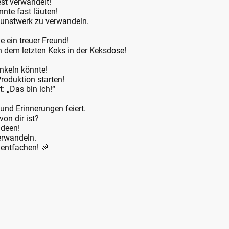
fest verwandelt!
nnte fast läuten!
 Kunstwerk zu verwandeln.
e ein treuer Freund!
h dem letzten Keks in der Keksdose!
!
unkeln könnte!
Produktion starten!
: „Das bin ich!“
 und Erinnerungen feiert.
von dir ist?
ideen!
verwandeln.
 entfachen! 🎉