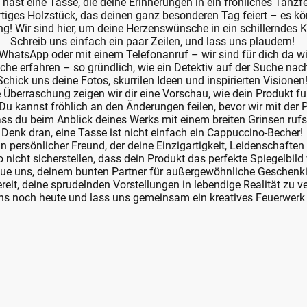
du hast eine Tasse, die deine Erinnerungen in ein fröhliches Tanz
rtiges Holzstück, das deinen ganz besonderen Tag feiert – es kö
ang! Wir sind hier, um deine Herzenswünsche in ein schillerndes
Schreib uns einfach ein paar Zeilen, und lass uns plaudern!
, WhatsApp oder mit einem Telefonanruf – wir sind für dich da wi
he erfahren – so gründlich, wie ein Detektiv auf der Suche nac
Schick uns deine Fotos, skurrilen Ideen und inspirierten Visionen
e Überraschung zeigen wir dir eine Vorschau, wie dein Produkt f
u kannst fröhlich an den Änderungen feilen, bevor wir mit der 
ss du beim Anblick deines Werks mit einem breiten Grinsen rufst
Denk dran, eine Tasse ist nicht einfach ein Cappuccino-Becher!
ein persönlicher Freund, der deine Einzigartigkeit, Leidenschaften
nicht sicherstellen, dass dein Produkt das perfekte Spiegelbild 
aue uns, deinem bunten Partner für außergewöhnliche Geschenk
ereit, deine sprudelnden Vorstellungen in lebendige Realität zu 
ns noch heute und lass uns gemeinsam ein kreatives Feuerwerk