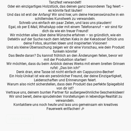
Tanzfest verwandelt!
Oder ein einzigartiges Holzstück, das deinen ganz besonderen Tag feiert –
es könnte fast läuten!
Und das ist erst der Anfang! Wir sind hier, um deine Herzenswünsche in ein
schillerndes Kunstwerk zu verwandeln.
Schreib uns einfach ein paar Zeilen, und lass uns plaudern!
Egal, ob per E-Mail, WhatsApp oder mit einem Telefonanruf – wir sind für
dich da wie ein treuer Freund!
Wir möchten alles über deine Wünsche erfahren – so gründlich, wie ein
Detektiv auf der Suche nach dem letzten Keks in der Keksdose! Schick uns
deine Fotos, skurrilen Ideen und inspirierten Visionen!
Und als kleine Überraschung zeigen wir dir eine Vorschau, wie dein Produkt
funkeln könnte!
Das Beste daran? Du kannst fröhlich an den Änderungen feilen, bevor wir
mit der Produktion starten!
Wir möchten, dass du beim Anblick deines Werks mit einem breiten Grinsen
rufst: „Das bin ich!“
Denk dran, eine Tasse ist nicht einfach ein Cappuccino-Becher!
Ein Holz-Unikat ist wie ein persönlicher Freund, der deine Einzigartigkeit,
Leidenschaften und Erinnerungen feiert.
Warum also nicht sicherstellen, dass dein Produkt das perfekte Spiegelbild
von dir ist?
Vertraue uns, deinem bunten Partner für außergewöhnliche Geschenkideen!
Wir sind bereit, deine sprudelnden Vorstellungen in lebendige Realität zu
verwandeln.
Kontaktiere uns noch heute und lass uns gemeinsam ein kreatives
Feuerwerk entfachen! 🎉
LOREM IPSUM