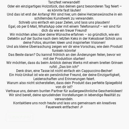
Tanzfest verwandelt!
Oder ein einzigartiges Holzstück, das deinen ganz besonderen Tag feiert –
es könnte fast läuten!
Und das ist erst der Anfang! Wir sind hier, um deine Herzenswünsche in ein
schillerndes Kunstwerk zu verwandeln.
Schreib uns einfach ein paar Zeilen, und lass uns plaudern!
Egal, ob per E-Mail, WhatsApp oder mit einem Telefonanruf – wir sind für
dich da wie ein treuer Freund!
Wir möchten alles über deine Wünsche erfahren – so gründlich, wie ein
Detektiv auf der Suche nach dem letzten Keks in der Keksdose! Schick uns
deine Fotos, skurrilen Ideen und inspirierten Visionen!
Und als kleine Überraschung zeigen wir dir eine Vorschau, wie dein Produkt
funkeln könnte!
Das Beste daran? Du kannst fröhlich an den Änderungen feilen, bevor wir
mit der Produktion starten!
Wir möchten, dass du beim Anblick deines Werks mit einem breiten Grinsen
rufst: „Das bin ich!“
Denk dran, eine Tasse ist nicht einfach ein Cappuccino-Becher!
Ein Holz-Unikat ist wie ein persönlicher Freund, der deine Einzigartigkeit,
Leidenschaften und Erinnerungen feiert.
Warum also nicht sicherstellen, dass dein Produkt das perfekte Spiegelbild
von dir ist?
Vertraue uns, deinem bunten Partner für außergewöhnliche Geschenkideen!
Wir sind bereit, deine sprudelnden Vorstellungen in lebendige Realität zu
verwandeln.
Kontaktiere uns noch heute und lass uns gemeinsam ein kreatives
Feuerwerk entfachen! 🎉
LOREM IPSUM